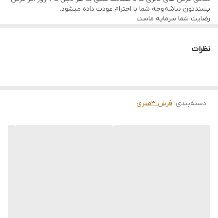
پسندتون نباشه وجه شما با احترام عودت داده میشود.
رضایت شما سرمایه ماست
تمامی فرشها نوبافت و کهنه بافت گالری ما با سرویس کامل (شست
وشو,چرم دوزی,دوگره ریشه) هستند و ارسال به تمام نقاط جهان(به غیر
از فلسطین اشعالی) پذیرفته میشود
نظرات
ارسال داخلی رایگان میباشد
دسته‌بندی
:
فرش 3متری