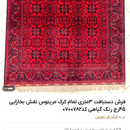
فرش دستبافت 3متری تمام کرک مرینوس نقش بخارایی
45رج رنگ گیاهی کد0700782
برند:
کرک مرینوس
7روز ضمانت تعویض و مرجوع کالا