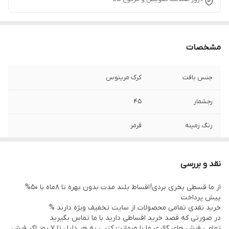
مشخصات
جنس بافت
کرک مرینوس
رجشمار
45
رنگ زمینه
قرمز
نوع رنگرزی
گیاهی
نقد و بررسی
وضعیت کالا
نو
از ما قسطی بخری بردی! اقساط بلند مدت بدون بهره تا 8ماه با 50%
پیش پرداخت
خرید نقدی تمامی محصولات از سایت تخفیف ویژه دارند %
در صورتی که قصد خرید اقساطی دارید با ما تماس بگیرید
تمامی فرش های گالری ما با ضمانت کتبی به هر دلیل تا 7 روز اگر فرش