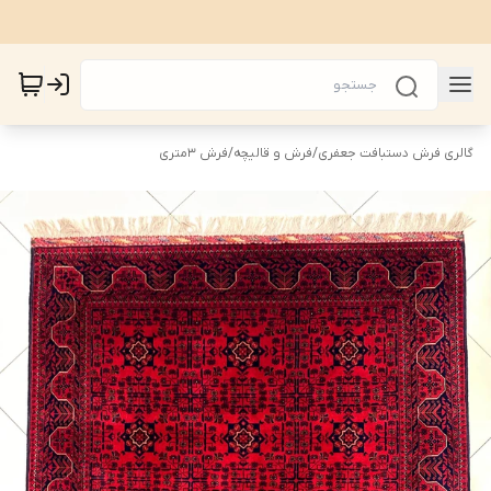
گالری فرش دستبافت جعفری
/
فرش و قالیچه
/
فرش 3متری