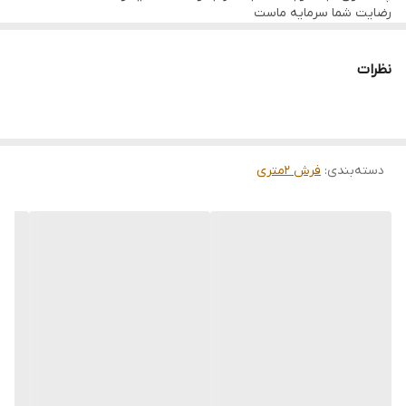
رضایت شما سرمایه ماست
تمامی فرشها نوبافت و کهنه بافت گالری ما با سرویس کامل (شست
وشو,چرم دوزی,دوگره ریشه) هستند و ارسال به تمام نقاط جهان(به غیر
از فلسطین اشعالی) پذیرفته میشود
نظرات
ارسال داخلی رایگان میباشد
دسته‌بندی
:
فرش 2متری