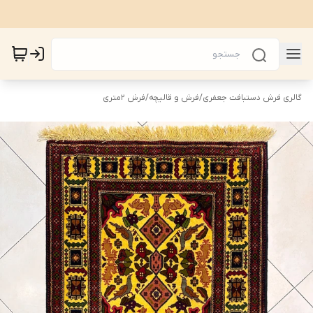
گالری فرش دستبافت جعفری
/
فرش و قالیچه
/
فرش 2متری