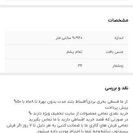
مشخصات
اندازه
160*90 سانتی متر
جنس بافت
تمام پشم
رجشمار
32
رنگ زمینه
زرد/طلایی
نقد و بررسی
منطقه بافت
خواف(خراسان)
.از ما قسطی بخری بردی! اقساط بلند مدت بدون بهره تا 8ماه با 50%
پیش پرداخت
نوع رنگرزی
گیاهی
خرید نقدی تمامی محصولات از سایت تخفیف ویژه دارند %
در صورتی که قصد خرید اقساطی دارید با ما تماس بگیرید
وضعیت کالا
نو
تمامی فرش های گالری ما با ضمانت کتبی به هر دلیل تا 7 روز اگر فرش
پسندتون نباشه وجه شما با احترام عودت داده میشود.