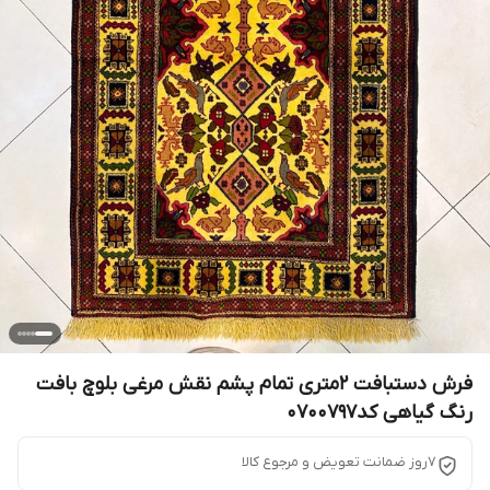
فرش دستبافت 2متری تمام پشم نقش مرغی بلوچ بافت
رنگ گیاهی کد0700797
7روز ضمانت تعویض و مرجوع کالا