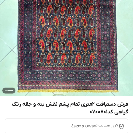
فرش دستبافت 2متری تمام پشم نقش بته و جقه رنگ
گیاهی کد0700801
7روز ضمانت تعویض و مرجوع