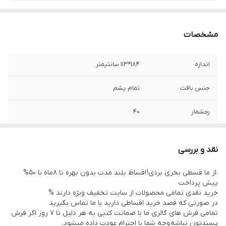
مشخصات
اندازه
184*113 سانتیمتر
جنس بافت
تمام پشم
رجشمار
40
نوع رنگرزی
گیاهی
نقد و بررسی
وضعیت کالا
در حد نو
.از ما قسطی بخری بردی! اقساط بلند مدت بدون بهره تا 8ماه با 50%
پیش پرداخت
رنگ زمینه
بادمجانی
خرید نقدی تمامی محصولات از سایت تخفیف ویژه دارند %
در صورتی که قصد خرید اقساطی دارید با ما تماس بگیرید
منطقه بافت
خراسان
تمامی فرش های گالری ما با ضمانت کتبی به هر دلیل تا 7 روز اگر فرش
پسندتون نباشه وجه شما با احترام عودت داده میشود.