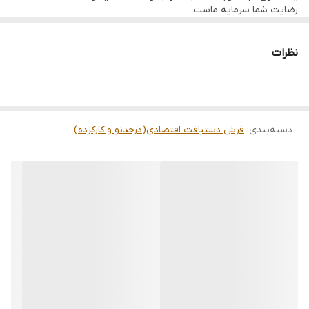
رضایت شما سرمایه ماست
تمامی فرشها نوبافت و کهنه بافت گالری ما با سرویس کامل (شست
وشو,چرم دوزی,دوگره ریشه) هستند و ارسال به تمام نقاط جهان(به غیر
از فلسطین اشعالی) پذیرفته میشود
نظرات
ارسال داخلی رایگان میباشد
دسته‌بندی
:
فرش دستبافت اقتصادی(درحدنو و کارکرده)