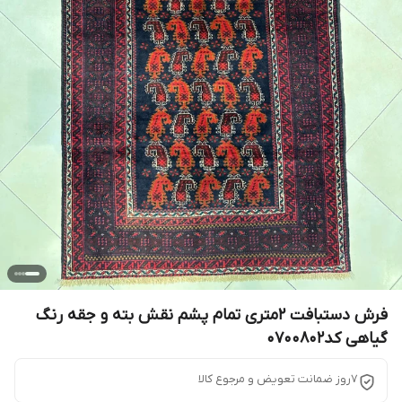
فرش دستبافت 2متری تمام پشم نقش بته و جقه رنگ
گیاهی کد0700802
7روز ضمانت تعویض و مرجوع کالا