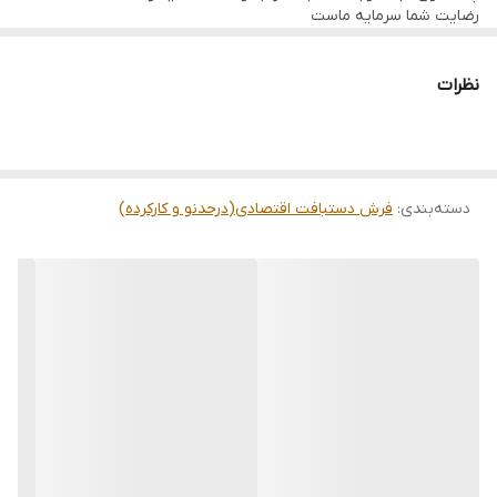
رضایت شما سرمایه ماست
تمامی فرشها نوبافت و کهنه بافت گالری ما با سرویس کامل (شست
وشو,چرم دوزی,دوگره ریشه) هستند و ارسال به تمام نقاط جهان(به غیر
از فلسطین اشعالی) پذیرفته میشود
نظرات
ارسال داخلی رایگان میباشد
دسته‌بندی
:
فرش دستبافت اقتصادی(درحدنو و کارکرده)