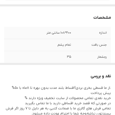
مشخصات
اندازه
200*108 سانتی متر
جنس بافت
تمام پشم
رجشمار
35
رنگ زمینه
بادمجانی
نقد و بررسی
منطقه بافت
خراسان
.از ما قسطی بخری بردی! اقساط بلند مدت بدون بهره تا 8ماه با 50%
پیش پرداخت
نوع رنگرزی
گیاهی
خرید نقدی تمامی محصولات از سایت تخفیف ویژه دارند %
در صورتی که قصد خرید اقساطی دارید با ما تماس بگیرید
وضعیت کالا
در حد نو
تمامی فرش های گالری ما با ضمانت کتبی به هر دلیل تا 7 روز اگر فرش
پسندتون نباشه وجه شما با احترام عودت داده میشود.