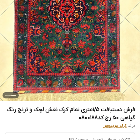
فرش دستبافت 1/5متری تمام کرک نقش لچک و ترنج رنگ
گیاهی 50 رج کد0800188
برند:
کرک مرینوس
7روز ضمانت تعویض و مرجوع کالا