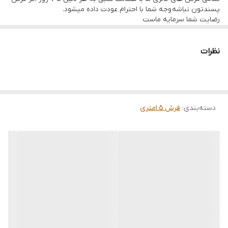
پسندتون نباشه وجه شما با احترام عودت داده میشود.
رضایت شما سرمایه ماست
تمامی فرشها نوبافت و کهنه بافت گالری ما با سرویس کامل (شست
وشو,چرم دوزی,دوگره ریشه) هستند و ارسال به تمام نقاط جهان(به غیر
از فلسطین اشعالی) پذیرفته میشود
نظرات
ارسال داخلی رایگان میباشد
دسته‌بندی
:
فرش 1.5متری