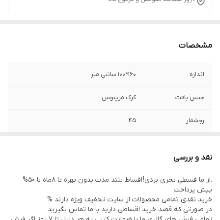
مشخصات
اندازه
160*100 سانتی متر
جنس بافت
کرک مرینوس
رجشمار
45
وضعیت کالا
نو بافت
نقد و بررسی
رنگ زمینه
سبز لاکی
.از ما قسطی بخری بردی! اقساط بلند مدت بدون بهره تا 8ماه با 50%
پیش پرداخت
نوع رنگرزی
گیاهی
خرید نقدی تمامی محصولات از سایت تخفیف ویژه دارند %
در صورتی که قصد خرید اقساطی دارید با ما تماس بگیرید
تمامی فرش های گالری ما با ضمانت کتبی به هر دلیل تا 7 روز اگر فرش