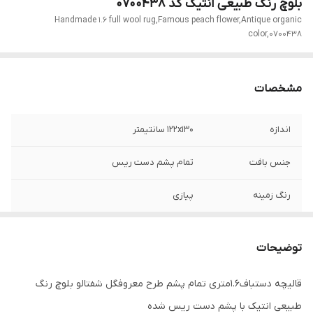
بلوچ رنگ طبیعی انتیک کد 0700438
Handmade 1.6 full wool rug,Famous peach flower,Antique organic
color,0700438
مشخصات
اندازه
122x130 سانتیمتر
جنس بافت
تمام پشم دست ریس
رنگ زمینه
پیازی
توضیحات
قالیچه دستباف1.6متری تمام پشم طرح معروفگل شفتالو بلوچ رنگ
طبیعی انتیک با پشم دست ریس شده