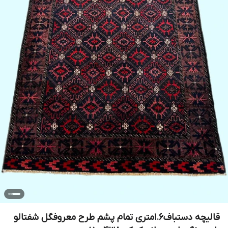
قالیچه دستباف1.6متری تمام پشم طرح معروفگل شفتالو