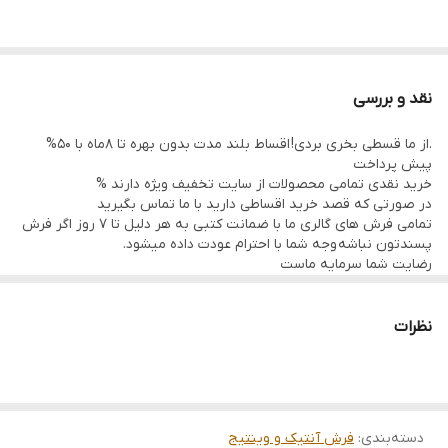
نقد و بررسی
.از ما قسطی بخری بردی! اقساط بلند مدت بدون بهره تا 8ماه با 50%
پیش پرداخت
خرید نقدی تمامی محصولات از سایت تخفیف ویژه دارند %
در صورتی که قصد خرید اقساطی دارید با ما تماس بگیرید
تمامی فرش های گالری ما با ضمانت کتبی به هر دلیل تا 7 روز اگر فرش
پسندتون نباشه وجه شما با احترام عودت داده میشود.
رضایت شما سرمایه ماست
تمامی فرشها نوبافت و کهنه بافت گالری ما با سرویس کامل (شست
وشو,چرم دوزی,دوگره ریشه) هستند و ارسال به تمام نقاط جهان(به غیر
از فلسطین اشعالی) پذیرفته میشود
نظرات
ارسال داخلی رایگان میباشد
دسته‌بندی
:
فرش آنتیک و وینتیج