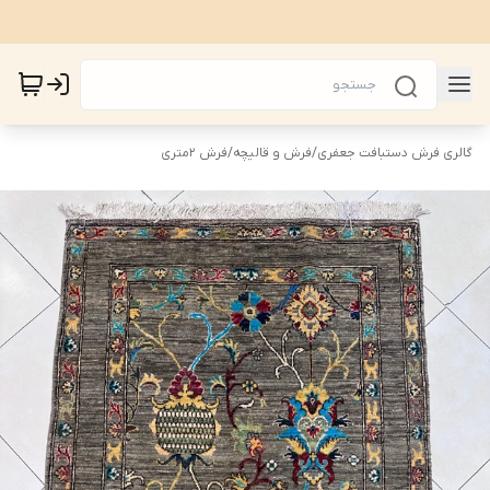
گالری فرش دستبافت جعفری
/
فرش و قالیچه
/
فرش 2متری