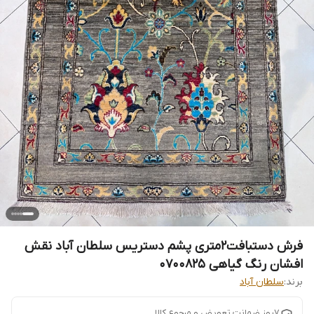
فرش دستبافت2متری پشم دستریس سلطان آباد نقش
افشان رنگ گیاهی 0700825
برند:
سلطان آباد
7روز ضمانت تعویض و مرجوع کالا