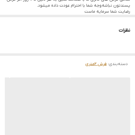
پسندتون نباشه وجه شما با احترام عودت داده میشود.
رضایت شما سرمایه ماست
تمامی فرشها نوبافت و کهنه بافت گالری ما با سرویس کامل (شست
وشو,چرم دوزی,دوگره ریشه) هستند و ارسال به تمام نقاط جهان(به غیر
از فلسطین اشعالی) پذیرفته میشود
نظرات
ارسال داخلی رایگان میباشد
دسته‌بندی
:
فرش 2متری