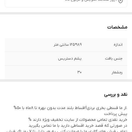
مشخصات
اندازه
189*125 سانتی متر
جنس بافت
پشم دستریس
رجشمار
30
رنگ زمینه
طوسی
نقد و بررسی
نوع رنگرزی
گیاهی
.از ما قسطی بخری بردی! اقساط بلند مدت بدون بهره تا 8ماه با 50%
پیش پرداخت
وضعیت کالا
نو
خرید نقدی تمامی محصولات از سایت تخفیف ویژه دارند %
در صورتی که قصد خرید اقساطی دارید با ما تماس بگیرید
تمامی فرش های گالری ما با ضمانت کتبی به هر دلیل تا 7 روز اگر فرش