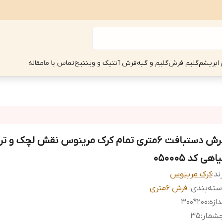
 ابریشم
گلیم فرش
گلیم و گبه
فرش آنتیک و وینتیج
تماس با ما
مقاله
فرش دستبافت 6متری تمام کرک مرینوس نقش لچک و 
اهی کد 050005
ند:
کرک مرینوس
ته‌بندی
:
فرش 6متری
دازه
:
200*300
جشمار
:
35