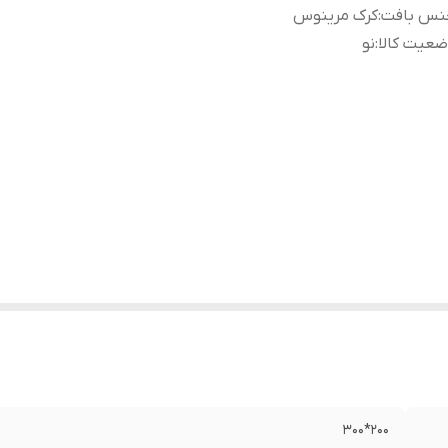
نس بافت
:
کرک مرینوس
عیت کالا
:
نو
200*300