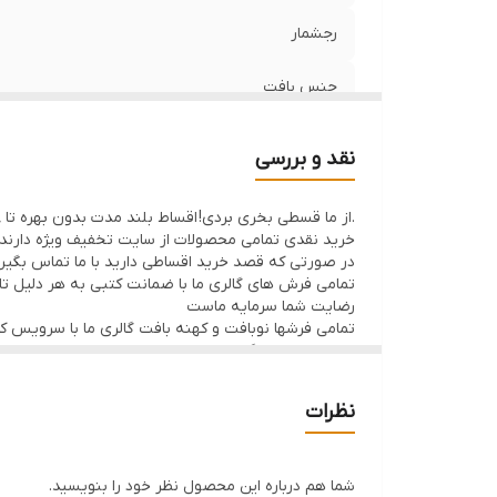
رجشمار
جنس بافت
وضعیت کالا
نقد و بررسی
.از ما قسطی بخری بردی! اقساط بلند مدت بدون بهره تا 8ماه با 50% پیش پرداخت
خرید نقدی تمامی محصولات از سایت تخفیف ویژه دارند
در صورتی که قصد خرید اقساطی دارید با ما تماس بگیر
تمامی فرش های گالری ما با ضمانت کتبی به هر دلیل تا 7 روز اگر فرش پسندتون نباشه وجه شما با احترام عودت داده میشود
رضایت شما سرمایه ماست
تمامی فرشها نوبافت و کهنه بافت گالری ما با سرویس 
ارسال داخلی رایگان میباشد
نظرات
شما هم درباره این محصول نظر خود را بنویسید.