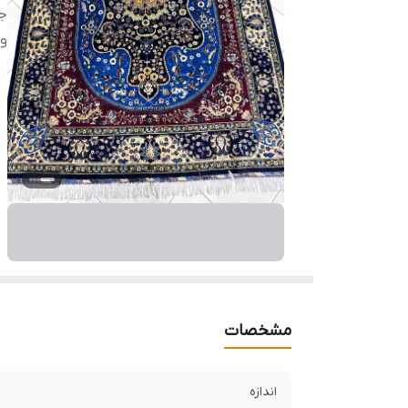
ج
وض
مشخصات
اندازه