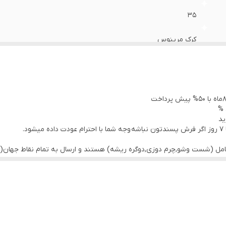
35
کرک مرینوس
نو
 %
ید
.
کامل (شست وشو,چرم دوزی,دوگره ریشه) هستند و ارسال به تمام نقاط جهان(ب