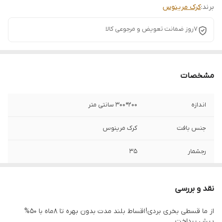
برند:
کرک مرینوس
7روز ضمانت تعویض و مرجوعی کالا
مشخصات
اندازه
200*300 سانتی متر
جنس بافت
کرک مرینوس
رجشمار
35
رنگ زمینه
آبی
نقد و بررسی
نوع رنگرزی
گیاهی
از ما قسطی بخری بردی! اقساط بلند مدت بدون بهره تا 8ماه با 50%
پیش پرداخت
وضعیت کالا
نو