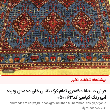
فرش دستبافت6متری تمام کرک نقش خان محمدی زمینه
آبی رنگ گیاهی کد0500163
Handmade 6m carpet,Blue background,Khan Muhammadi design,organic
dyes,code0500163