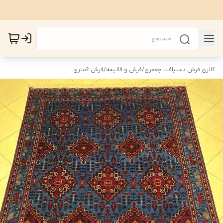
گالری فرش دستبافت جعفری
/
فرش و قالیچه
/
فرش 6متری