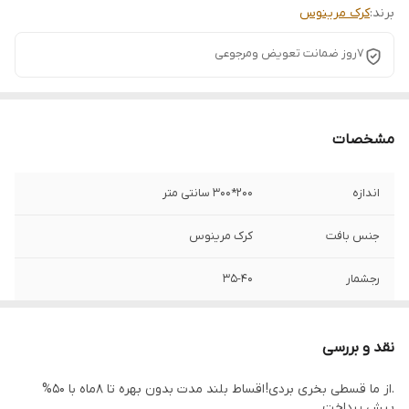
برند:
کرک مرینوس
7روز ضمانت تعویض ومرجوعی
مشخصات
اندازه
200*300 سانتی متر
جنس بافت
کرک مرینوس
رجشمار
35-40
رنگ زمینه
صورتی
نقد و بررسی
نوع رنگرزی
گیاهی
.از ما قسطی بخری بردی! اقساط بلند مدت بدون بهره تا 8ماه با 50%
پیش پرداخت
وضعیت کالا
نو