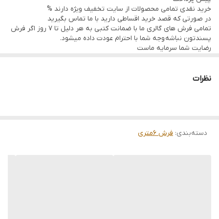
خرید نقدی تمامی محصولات از سایت تخفیف ویژه دارند %
در صورتی که قصد خرید اقساطی دارید با ما تماس بگیرید
تمامی فرش های گالری ما با ضمانت کتبی به هر دلیل تا 7 روز اگر فرش
پسندتون نباشه وجه شما با احترام عودت داده میشود.
رضایت شما سرمایه ماست
تمامی فرشها نوبافت و کهنه بافت گالری ما با سرویس کامل (شست
وشو,چرم دوزی,دوگره ریشه) هستند و ارسال به تمام نقاط جهان(به غیر
از فلسطین اشعالی) پذیرفته میشود
نظرات
ارسال داخلی رایگان میباشد
دسته‌بندی
:
فرش 6متری