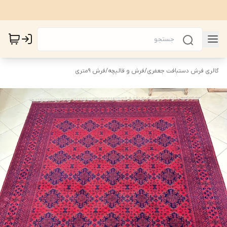
گالری فرش دستبافت جعفری
/
فرش و قالیچه
/
فرش 9متری