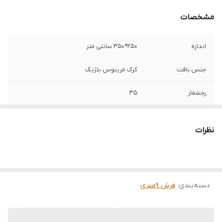
مشخصات
اندازه
250*350 سانتی متر
جنس بافت
کرک مرینوس بلژیک
رجشمار
35
رنگ زمینه
قرمز
نظرات
نوع رنگرزی
گیاهی
وضعیت کالا
نو
دسته‌بندی
:
فرش 9متری