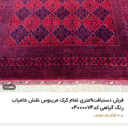
فرش دستبافت9متری تمام کرک مرینوس نقش خامیاب
رنگ گیاهی کد04000074
برند:
کرک مرینوس