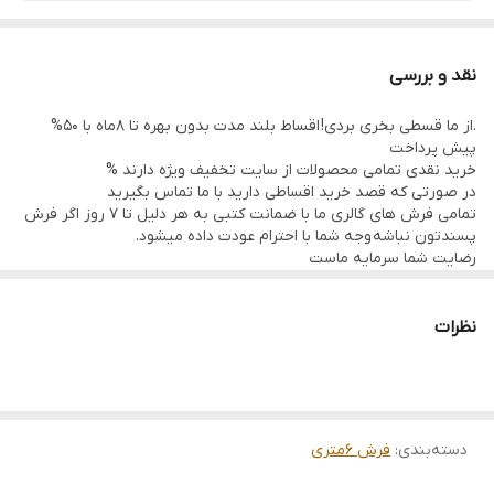
نقد و بررسی
.از ما قسطی بخری بردی! اقساط بلند مدت بدون بهره تا 8ماه با 50%
پیش پرداخت
خرید نقدی تمامی محصولات از سایت تخفیف ویژه دارند %
در صورتی که قصد خرید اقساطی دارید با ما تماس بگیرید
تمامی فرش های گالری ما با ضمانت کتبی به هر دلیل تا 7 روز اگر فرش
پسندتون نباشه وجه شما با احترام عودت داده میشود.
رضایت شما سرمایه ماست
تمامی فرشها نوبافت و کهنه بافت گالری ما با سرویس کامل (شست
وشو,چرم دوزی,دوگره ریشه) هستند و ارسال به تمام نقاط جهان(به غیر
از فلسطین اشعالی) پذیرفته میشود
نظرات
ارسال داخلی رایگان میباشد
دسته‌بندی
:
فرش 6متری