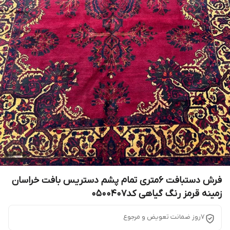
فرش دستبافت 6متری تمام پشم دستریس بافت خراسان
زمینه قرمز رنگ گیاهی کد0500407
7روز ضمانت تعویض و مرجوع