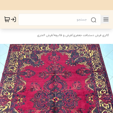
گالری فرش دستبافت جعفری
/
فرش و قالیچه
/
فرش 6متری