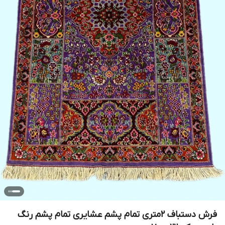
فرش دستباف 2متری تمام پشم عشایری تمام پشم رنگ