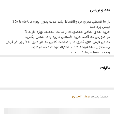
نقد و بررسی
.از ما قسطی بخری بردی! اقساط بلند مدت بدون بهره تا 8ماه با 50%
پیش پرداخت
خرید نقدی تمامی محصولات از سایت تخفیف ویژه دارند %
در صورتی که قصد خرید اقساطی دارید با ما تماس بگیرید
تمامی فرش های گالری ما با ضمانت کتبی به هر دلیل تا 7 روز اگر فرش
پسندتون نباشه وجه شما با احترام عودت داده میشود.
رضایت شما سرمایه ماست
تمامی فرشها نوبافت و کهنه بافت گالری ما با سرویس کامل (شست
وشو,چرم دوزی,دوگره ریشه) هستند و ارسال به تمام نقاط جهان(به غیر
از فلسطین اشعالی) پذیرفته میشود
نظرات
ارسال داخلی رایگان میباشد
دسته‌بندی
:
فرش 2متری