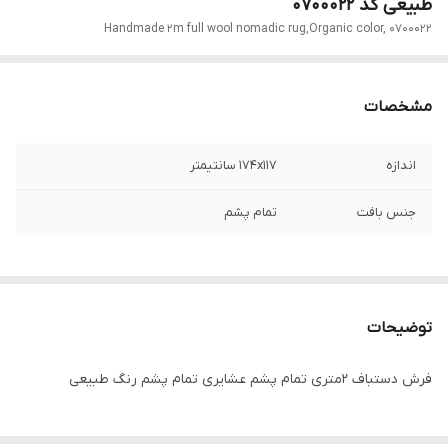
طبیعی کد 0700022
Handmade 2m full wool nomadic rug,Organic color, 0700022
مشخصات
اندازه
174x117 سانتیمتر
جنس بافت
تمام پشم
توضیحات
فرش دستباف 2متری تمام پشم عشایری تمام پشم رنگ طبیعی