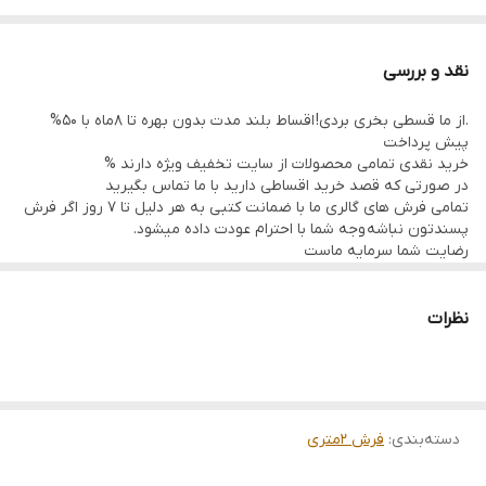
نقد و بررسی
.از ما قسطی بخری بردی! اقساط بلند مدت بدون بهره تا 8ماه با 50%
پیش پرداخت
خرید نقدی تمامی محصولات از سایت تخفیف ویژه دارند %
در صورتی که قصد خرید اقساطی دارید با ما تماس بگیرید
تمامی فرش های گالری ما با ضمانت کتبی به هر دلیل تا 7 روز اگر فرش
پسندتون نباشه وجه شما با احترام عودت داده میشود.
رضایت شما سرمایه ماست
تمامی فرشها نوبافت و کهنه بافت گالری ما با سرویس کامل (شست
وشو,چرم دوزی,دوگره ریشه) هستند و ارسال به تمام نقاط جهان(به غیر
از فلسطین اشعالی) پذیرفته میشود
نظرات
ارسال داخلی رایگان میباشد
دسته‌بندی
:
فرش 2متری