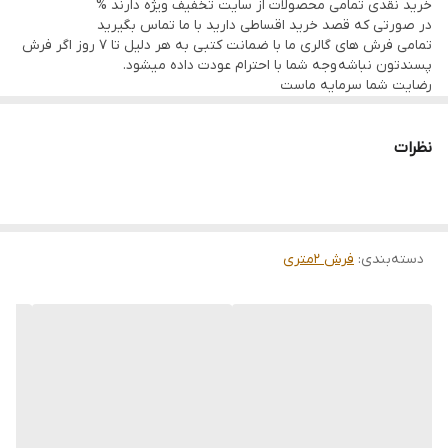
خرید نقدی تمامی محصولات از سایت تخفیف ویژه دارند %
در صورتی که قصد خرید اقساطی دارید با ما تماس بگیرید
تمامی فرش های گالری ما با ضمانت کتبی به هر دلیل تا 7 روز اگر فرش
پسندتون نباشه وجه شما با احترام عودت داده میشود.
رضایت شما سرمایه ماست
تمامی فرشها نوبافت و کهنه بافت گالری ما با سرویس کامل (شست
وشو,چرم دوزی,دوگره ریشه) هستند و ارسال به تمام نقاط جهان(به غیر
از فلسطین اشعالی) پذیرفته میشود
نظرات
ارسال داخلی رایگان میباشد
دسته‌بندی
:
فرش 2متری