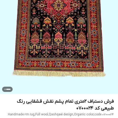
فرش دستباف 2متری تمام پشم نقش قشقایی رنگ
طبیعی کد 0700024
Handmade 2m rug,Full wool,Qashqaei design,Organic color,code 0700024