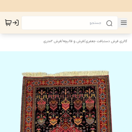
گالری فرش دستبافت جعفری
/
فرش و قالیچه
/
فرش 2متری