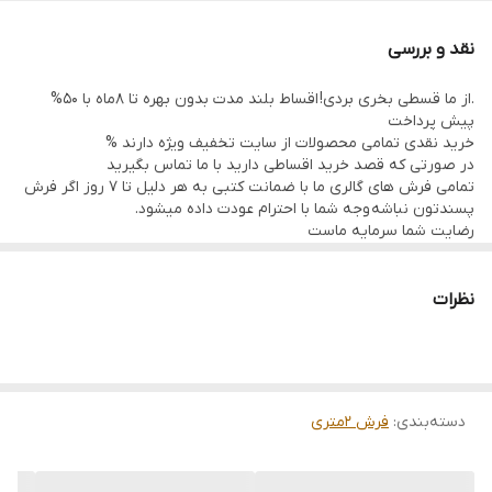
نقد و بررسی
.از ما قسطی بخری بردی! اقساط بلند مدت بدون بهره تا 8ماه با 50%
پیش پرداخت
خرید نقدی تمامی محصولات از سایت تخفیف ویژه دارند %
در صورتی که قصد خرید اقساطی دارید با ما تماس بگیرید
تمامی فرش های گالری ما با ضمانت کتبی به هر دلیل تا 7 روز اگر فرش
پسندتون نباشه وجه شما با احترام عودت داده میشود.
رضایت شما سرمایه ماست
تمامی فرشها نوبافت و کهنه بافت گالری ما با سرویس کامل (شست
وشو,چرم دوزی,دوگره ریشه) هستند و ارسال به تمام نقاط جهان(به غیر
از فلسطین اشعالی) پذیرفته میشود
نظرات
ارسال داخلی رایگان میباشد
دسته‌بندی
:
فرش 2متری