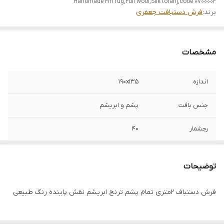
Handmade 2m rug,Full wool,Silk toranj,code 0700002
برند:
فرش دستبافت جعفری
مشخصات
اندازه
190x135
جنس بافت
پشم و ابریشم
رجشمار
40
رنگ زمینه
قرمز
توضیحات
نوع رنگرزی
گیاهی
فرش دستباف 2متری تمام پشم ترنج ابریشم نقش پاینده رنگ طبیعی
وضعیت کالا
نو