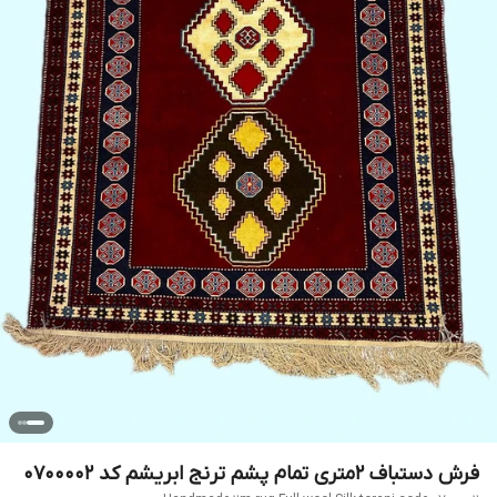
فرش دستباف 2متری تمام پشم ترنج ابریشم کد 0700002