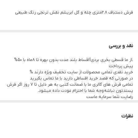
منطقه بافت
خراسان
فرش دستباف 2.8متری چله و گل ابریشم نقش ترنجی رنگ طبیعی
وضعیت کالا
نو
نقد و بررسی
.از ما قسطی بخری بردی! اقساط بلند مدت بدون بهره تا 8ماه با 50%
پیش پرداخت
خرید نقدی تمامی محصولات از سایت تخفیف ویژه دارند %
در صورتی که قصد خرید اقساطی دارید با ما تماس بگیرید
تمامی فرش های گالری ما با ضمانت کتبی به هر دلیل تا 7 روز اگر فرش
پسندتون نباشه وجه شما با احترام عودت داده میشود.
رضایت شما سرمایه ماست
تمامی فرشها نوبافت و کهنه بافت گالری ما با سرویس کامل (شست
وشو,چرم دوزی,دوگره ریشه) هستند و ارسال به تمام نقاط جهان(به غیر
از فلسطین اشعالی) پذیرفته میشود
نظرات
ارسال داخلی رایگان میباشد