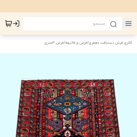
گالری فرش دستبافت جعفری
/
فرش و قالیچه
/
فرش 3متری