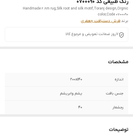
رنگ طبیعی کد 0700090
Handmade 2.8m rug,Silk root and silk motif,Toranj design,Orgnic
color,Code 0700090
برند:
فرش دستبافت جعفری
7روز ضمانت تعویض و مرجوع کالا
مشخصات
اندازه
200x140
جنس بافت
پشم وابریشم
رجشمار
40
نوع رنگرزی
گیاهی
توضیحات