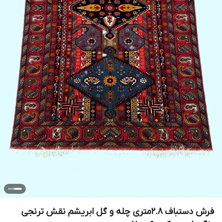
فرش دستباف 2.8متری چله و گل ابریشم نقش ترنجی