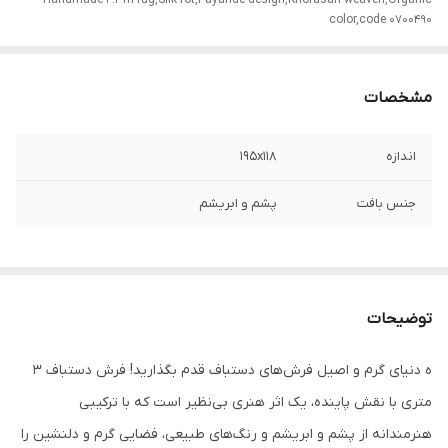
Handmade 2.3m rug,Silk rot,Payande design,Khorasan weaven,Organic
color,code 0700490
مشخصات
اندازه
195x118
جنس بافت
پشم و ابریشم
توضیحات
ه دنیای گرم و اصیل فرش‌های دستباف قدم بگذارید! فرش دستباف 3
متری با نقش پاینده، یک اثر هنری بی‌نظیر است که با ترکیبی
هنرمندانه از پشم و ابریشم و رنگ‌های طبیعی، فضایی گرم و دلنشین را