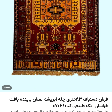
فرش دستباف 2.3متری چله ابریشم نقش پاینده بافت
خراسان رنگ طبیعی کد070490