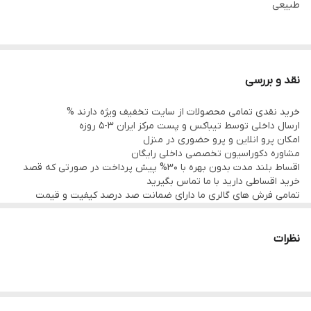
طبیعی
نقد و بررسی
خرید نقدی تمامی محصولات از سایت تخفیف ویژه دارند %
ارسال داخلی توسط تیباکس و پست مرکز ایران 3-5 روزه
امکان پرو انلاین و پرو حضوری در منزل
مشاوره دکوراسیون تخصصی داخلی رایگان
اقساط بلند مدت بدون بهره با 30% پیش پرداخت در صورتی که قصد
خرید اقساطی دارید با ما تماس بگیرید
تمامی فرش های گالری ما دارای ضمانت صد درصد کیفیت و قیمت
هستند و به هر دلیل تا 21 روز اگر فرش پسندتون نباشه وجه شما با
احترام عودت داه میشود
تمامی فرشها نوبافت و کهنه بافت گالری ما سرویس شده و چرم دوزی
نظرات
شده هستند و ارسال به تمام نقاط جهان(به غیر از فلسطین
اشعالی)پذیرفته میشود
رضایت شما سرمایه ماست