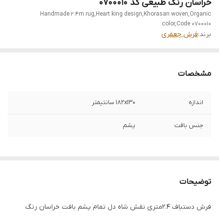
خراسان رنگ طبیعی کد 0700010
Handmade 2.4m rug,Heart king design,Khorasan woven,Organic
color,Code 0700010
برند:
فرش جعفری
مشخصات
اندازه
182x130 سانتیمتر
جنس بافت
پشم
توضیحات
فرش دستباف 2.4متری نقش شاه دل تمام پشم بافت خراسان رنگ