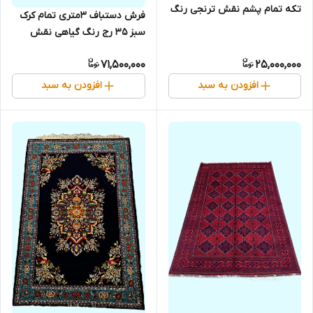
تکه تمام پشم نقش ترنجی رنگ
فرش دستباف 3متری تمام کرک
گیاهی کد 0600060
سبز 35 رج رنگ گیاهی نقش
قابی کد 0700511
71,500,000
25,000,000
افزودن به سبد
افزودن به سبد