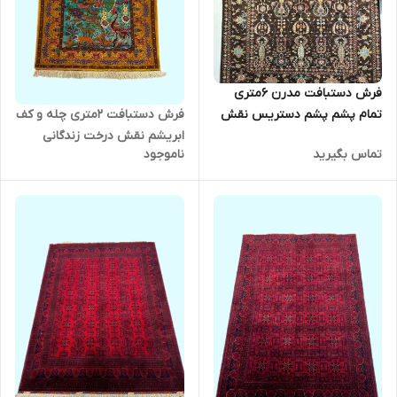
فرش دستبافت مدرن 6متری
تمام پشم پشم دستریس نقش
فرش دستبافت 2متری چله و کف
افشان سلطان اباد رنگ گیاهی کد
ابریشم نقش درخت زندگانی
تماس بگیرید
ناموجود
0500205
ریزبافت رنگ طبیعی کد 0700487