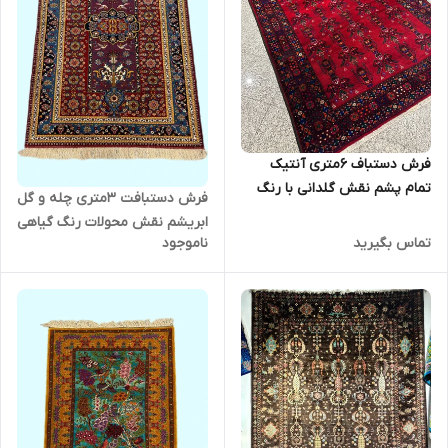
فرش دستباف 6متری آنتیک
تمام پشم نقش گلدانی با رنگ
فرش دستبافت 3متری چله و گل
گیاهی کد0500238
ابریشم نقش محولات رنگ گیاهی
تماس بگیرید
ناموجود
کد 0700089