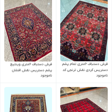
فرش دستباف 6متری تمام پشم
فرش دستباف 6متری وینتیج
دستریس کردی نقش ترنجی کد
پشم دستریس نقش افشان
ناموجود
ناموجود
0500240
مشهدقدیم رنگ گیاهی
کد0500045