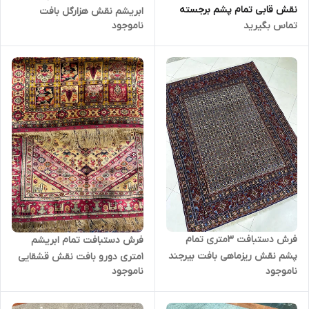
نقش قابی تمام پشم برجسته
ابریشم نقش هزارگل بافت
تماس بگیرید
ناموجود
رنگ گیاهی کد 0700036
خراسان رنگ گیاهی کد0500275
فرش دستبافت 3متری تمام
فرش دستبافت تمام ابریشم
پشم نقش ریزماهی بافت بیرجند
1متری دورو بافت نقش قشقایی
ناموجود
ناموجود
رنگ گیاهی کد 0700584
و خشتی 70رج بافت خراسان رنگ
گیاهی کد1200040