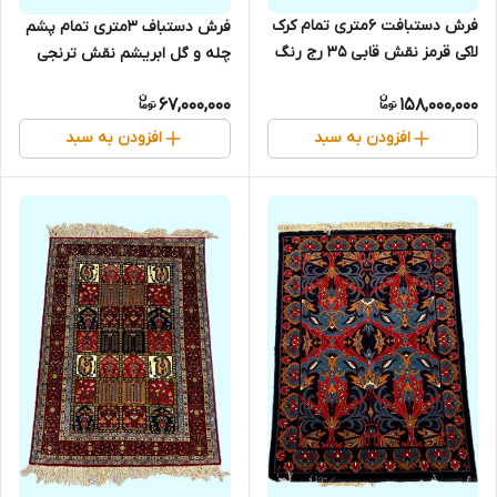
فرش دستبافت 6متری تمام کرک
فرش دستباف 3متری تمام پشم
لاکی قرمز نقش قابی 35 رج رنگ
چله و گل ابریشم نقش ترنجی
طبیعی کد 0500226
کد 0700104
67,000,000
158,000,000
افزودن به سبد
افزودن به سبد