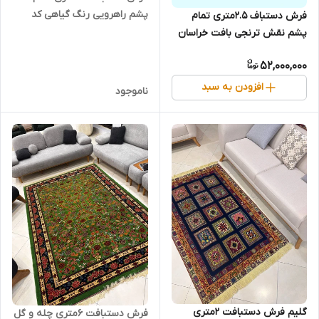
پشم راهرویی رنگ گیاهی کد
فرش دستباف 2.5متری تمام
0600120
پشم نقش ترنجی بافت خراسان
رنگ طبیعی کد 0700018
52,000,000
افزودن به سبد
ناموجود
گلیم فرش دستبافت 2متری
فرش دستبافت 6متری چله و گل