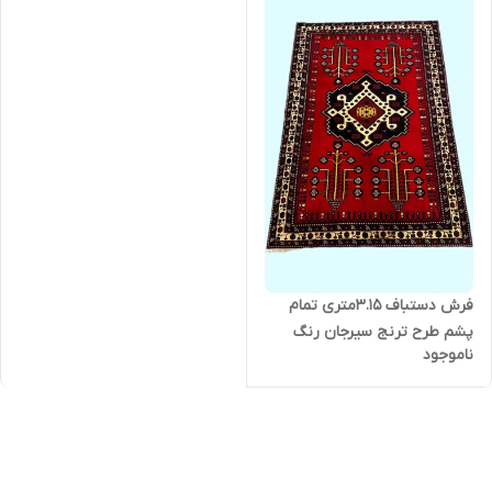
فرش دستباف 3.15متری تمام
پشم طرح ترنج سیرجان رنگ
ناموجود
طبیعی کد 0600042