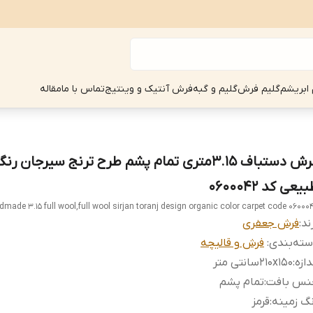
 ابریشم
گلیم فرش
گلیم و گبه
فرش آنتیک و وینتیج
تماس با ما
مقاله
فرش دستباف 3.15متری تمام پشم طرح ترنج سیرجان رن
یعی کد 0600042
made 3.15 full wool,full wool sirjan toranj design organic color carpet code 06000
ند:
فرش جعفری
ته‌بندی
:
فرش و قالیچه
دازه
:
210x150سانتی متر
نس بافت
:
تمام پشم
گ زمینه
:
قرمز