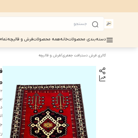
دسته‌بندی محصولات
خانه
همه محصولات
فرش و قالیچه
تمام
گالری فرش دستبافت جعفری
/
فرش و قالیچه
طب
42
بر
دس
ان
ج
رن