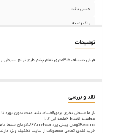
جنس بافت
رنگ زمینه
توضیحات
فرش دستباف 3.15متری تمام پشم طرح ترنج سیرجان رنگ طبیعی از نقوش پر طرفدار اصیل ایرانی از عشایر سیرجان
نقد و بررسی
.از ما قسطی بخری بردی! اقساط بلند مدت بدون بهره تا 8ماه با 30% پیش پرداخت
محاسبه اقساط 6ماهه این کالا:
4.800.000تومان پیش پرداخت+1.867.000تومان قسط ماهانه
خرید نقدی تمامی محصولات از سایت تخفیف ویژه دارند