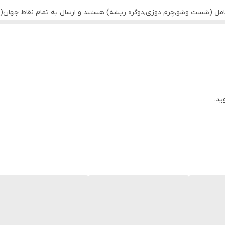
کامل (شست وشو,چرم دوزی,دوگره ریشه) هستند و ارسال به تمام نقاط جهان(ب
ید.