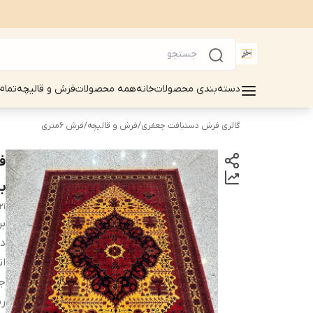
دسته‌بندی محصولات
خانه
همه محصولات
فرش و قالیچه
تمام
گالری فرش دستبافت جعفری
/
فرش و قالیچه
/
فرش 6متری
با
21
بر
دس
ان
ج
رن