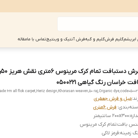
 ابریشم
گلیم فرش
گلیم و گبه
فرش آنتیک و وینتیج
تماس با ما
مقاله
فرش د
فت خراسان رنگ گیاهی 0500221
e 6m all flok carpet,Heriz design,Khorasan weaven,50 raj,Organic dye,code05002
ند:
مبل و فرش جعفری
ته‌بندی
:
فرش 6متری
دازه
:
200x300 سانتیمتر
نس بافت
:
تمام کرک مرینوس
گ زمینه
:
قرمز لاکی