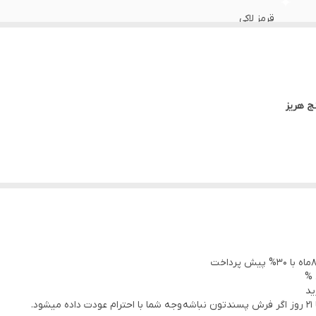
قرمز لاکی
50
 %
ید
.