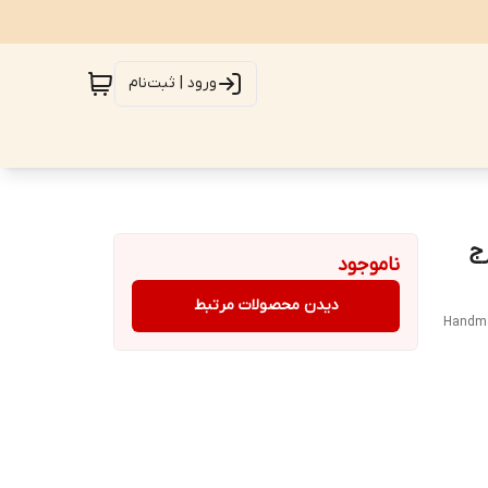
ورود | ثبت‌نام
ستبافت تمام کرک مرینوس 6متری نقش هریز 50رج
ناموجود
دیدن محصولات مرتبط
Handmad