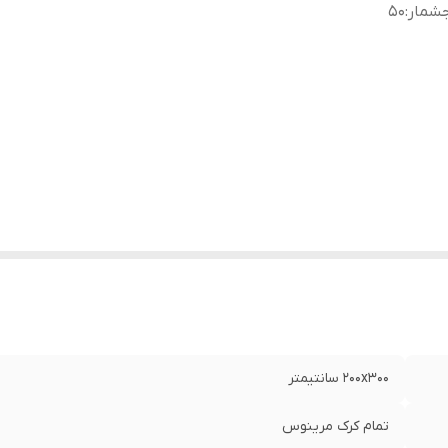
جشمار
:
50
200x300 سانتیمتر
تمام کرک مرینوس