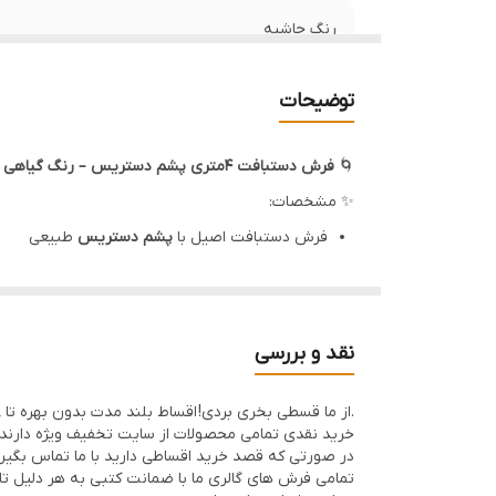
رنگ حاشیه
رنگ زمینه
توضیحات
منطقه بافت

فرش دستبافت 4متری پشم دستریس – رنگ گیاهی
🌀
وزن
✨ مشخصات:
طبیعی
پشم دستریس
فرش دستبافت اصیل با
وضعیت کالا
رای ثبات و زیبایی ماندگار
۱۰۰٪ رنگ گیاهی
استفاده از
ل و سنتی ایرانی، مناسب خانه‌های کلاسیک و مدرن
و استفاده نشده
نو
فرش کاملاً
نقد و بررسی
92 میلیون تومان
💰 قیمت فرش:
.از ما قسطی بخری بردی! اقساط بلند مدت بدون بهره تا 8ماه با 50% پیش پرداخت
اقساطی بدون بهره
✅ شرایط پرداخت امکان خرید
ید نقدی تمامی محصولات از سایت تخفیف ویژه دارند %
 یک انتخاب لوکس برای منزل و جهیزیه است، بلکه یک
 صورتی که قصد خرید اقساطی دارید با ما تماس بگیرید
مامی فرش های گالری ما با ضمانت کتبی به هر دلیل تا 7 روز اگر فرش پسندتون نباشه وجه شما با احترام عودت داده میشود.
می‌کنند.