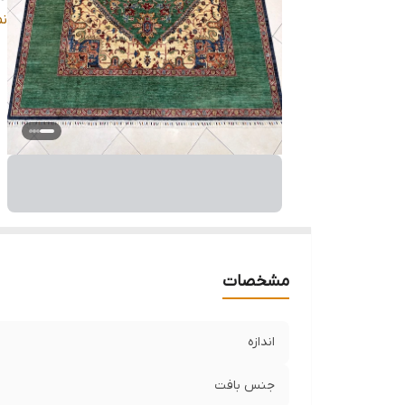
م
ن
و
وض
مشخصات
اندازه
جنس بافت