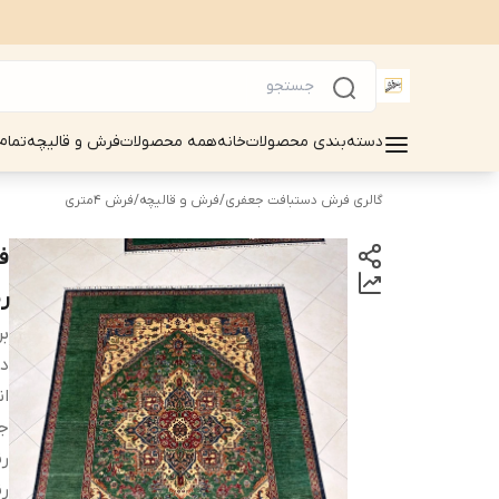
دسته‌بندی محصولات
خانه
همه محصولات
فرش و قالیچه
تمام
گالری فرش دستبافت جعفری
/
فرش و قالیچه
/
فرش 4متری
رن
بر
دس
ان
ج
ر
رن