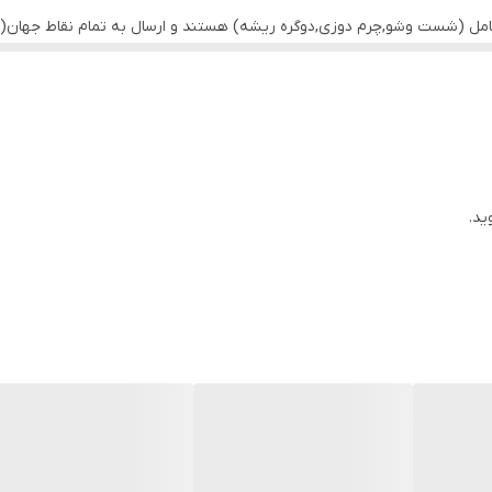
نگ گیاهی
هستید، این گزینه یک انتخاب بی‌نظیر است.
کامل (شست وشو,چرم دوزی,دوگره ریشه) هستند و ارسال به تمام نقاط جهان(ب
ید.