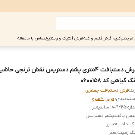
 ابریشم
گلیم فرش
گلیم و گبه
فرش آنتیک و وینتیج
تماس با ما
مقاله
فرش دستبافت 4متری پشم دستریس نقش ترنجی حاش
گ گیاهی کد 0600158
ند:
فرش دستبافت جعفری
ته‌بندی
:
فرش 4متری
دازه
:
225*180 سانتیمتر
نس بافت
:
پشم دستریس
نگ حاشیه
:
سبز
گ زمینه
:
سبز