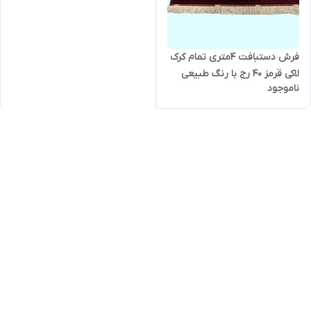
فرش دستبافت 4متری تمام کرک
لاکی قرمز 40 رج با رنگ طبیعی
ناموجود
نقش بخارایی کد 0600130