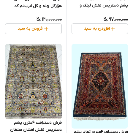
پشم دستریس نقش لچک و
هزارگل چله و گل ابریشم کد
ترنج رنگ گیاهی کد0600165
0600167
120,000,000
97,000,000
افزودن به سبد
افزودن به سبد
فرش دستبافت 4متری پشم
دستریس نقش افشان سلطان
فرش دستباف 4متری تمام پشم