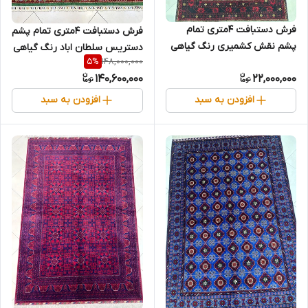
فرش دستبافت 4متری تمام
فرش دستبافت 4متری تمام پشم
پشم نقش کشمیری رنگ گیاهی
دستریس سلطان اباد رنگ گیاهی
148,000,000
5
%
کد0700748
کد 0600171
140,600,000
22,000,000
افزودن به سبد
افزودن به سبد