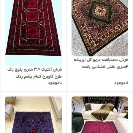
فرش دستبافت مربع گل ابریشم
4متری نقش قشقایی بافت
فرش آنتیک 3.7 متری بلوچ باف
خراسان رنگ گیاهی کد 0600135
طرح گاوبرج تمام پشم رنگ
ناموجود
ناموجود
طبیعی کد 0600105