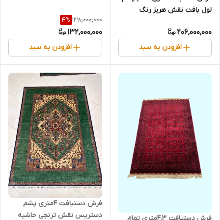
آباد رنگ گیاهی کد 0600170
لول بافت نقش هریز رنگ
138,000,000
4
%
طبیعی کد 0600008
132,000,000
206,000,000
افزودن به سبد
افزودن به سبد
فرش دستبافت 4متری پشم
دستریس نقش ترنجی حاشیه
فرش دستبافت 4.3متری تمام