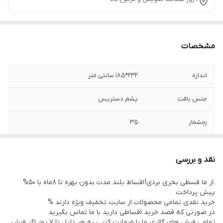
مشخصات
اندازه
232*185 سانتی متر
جنس بافت
پشم دستریس
رجشمار
35
نوع رنگرزی
گیاهی
نقد و بررسی
منطقه بافت
عشایری
.از ما قسطی بخری بردی! اقساط بلند مدت بدون بهره تا 8ماه با 50%
پیش پرداخت
وضعیت کالا
نو
خرید نقدی تمامی محصولات از سایت تخفیف ویژه دارند %
در صورتی که قصد خرید اقساطی دارید با ما تماس بگیرید
تمامی فرش های گالری ما با ضمانت کتبی به هر دلیل تا 7 روز اگر فرش