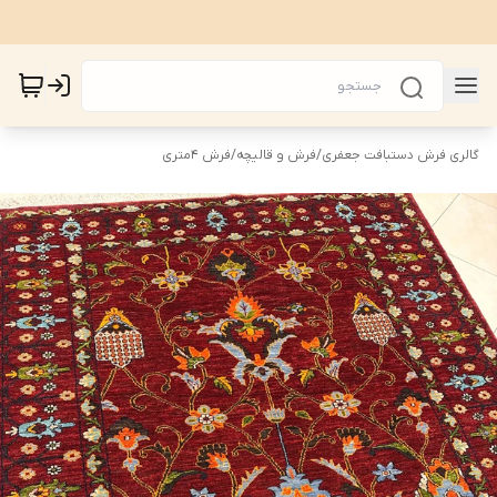
گالری فرش دستبافت جعفری
/
فرش و قالیچه
/
فرش 4متری