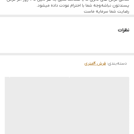
پسندتون نباشه وجه شما با احترام عودت داده میشود.
رضایت شما سرمایه ماست
تمامی فرشها نوبافت و کهنه بافت گالری ما با سرویس کامل (شست
وشو,چرم دوزی,دوگره ریشه) هستند و ارسال به تمام نقاط جهان(به غیر
از فلسطین اشعالی) پذیرفته میشود
نظرات
ارسال داخلی رایگان میباشد
دسته‌بندی
:
فرش 4متری