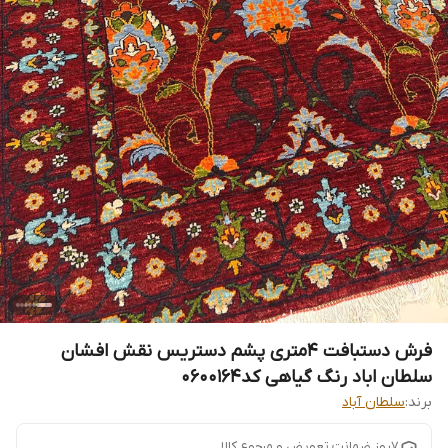
فرش دستبافت 4متری پشم دستریس نقش افشان
سلطان اباد رنگ گیاهی کد0600164
برند:
سلطان آباد
7روز ضمانت تعویض و مرجوع کالا