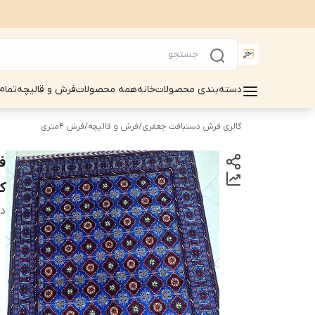
دسته‌بندی محصولات
خانه
همه محصولات
فرش و قالیچه
تمام
گالری فرش دستبافت جعفری
/
فرش و قالیچه
/
فرش 4متری
کد68
دس