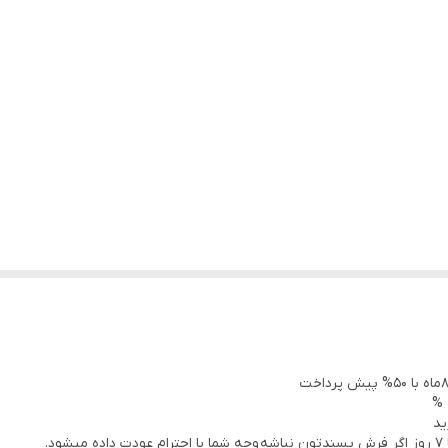
 %
ید
.