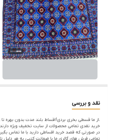
نقد و بررسی
.از ما قسطی بخری بردی! اقساط بلند مدت بدون بهره تا 8ماه با 50% پیش پرداخت
خرید نقدی تمامی محصولات از سایت تخفیف ویژه دارند
در صورتی که قصد خرید اقساطی دارید با ما تماس بگیر
تمامی فرش های گالری ما با ضمانت کتبی به هر دلیل تا 7 روز اگر فرش پسندتون نباشه وجه شما با احترام عودت داده میشود