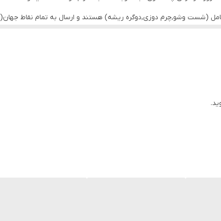
کامل (شست وشو,چرم دوزی,دوگره ریشه) هستند و ارسال به تمام نقاط جهان(ب
ید.