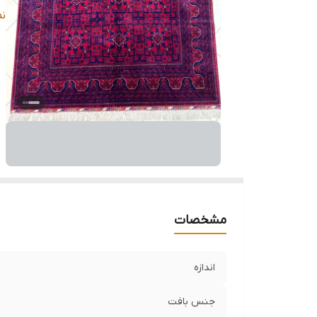
رن
ن
وض
مشخصات
اندازه
جنس بافت