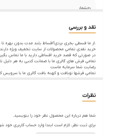
رجشمار
نوع رنگرزی
نقد و بررسی
رنگ زمینه
.از ما قسطی بخری بردی! اقساط بلند مدت بدون بهره تا 8ماه با 50% پیش پرداخت
خرید نقدی تمامی محصولات از سایت تخفیف ویژه دارند
وضعیت کالا
در صورتی که قصد خرید اقساطی دارید با ما تماس بگیر
تمامی فرش های گالری ما با ضمانت کتبی به هر دلیل تا 7 روز اگر فرش پسندتون نباشه وجه شما با احترام عودت داده میشود
رضایت شما سرمایه ماست
تمامی فرشها نوبافت و کهنه بافت گالری ما با سرویس 
ارسال داخلی رایگان میباشد
نظرات
شما هم درباره این محصول نظر خود را بنویسید.
برای ثبت نظر، لازم است ابتدا وارد حساب کاربری خود شو