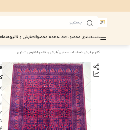
دسته‌بندی محصولات
خانه
همه محصولات
فرش و قالیچه
تمام
گالری فرش دستبافت جعفری
/
فرش و قالیچه
/
فرش 4متری
کد69
بر
دس
ان
ج
ر
نو