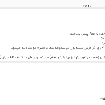
35-40
گیاهی
قرمز
 %
نو
ید
.
کامل (شست وشو,چرم دوزی,دوگره ریشه) هستند و ارسال به تمام نقاط جهان(ب
ید.