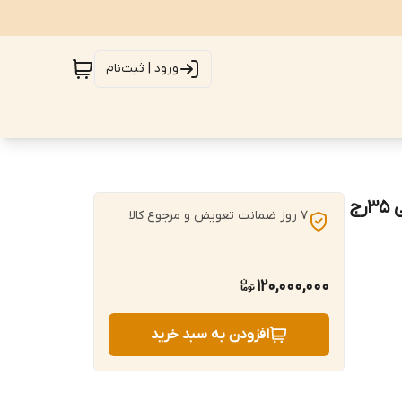
ورود | ثبت‌نام
فرش دستبافت4متری تمام کرک نقش بخارایی رنگ گیاهی 35رج
7 روز ضمانت تعویض و مرجوع کالا
120,000,000
افزودن به سبد خرید