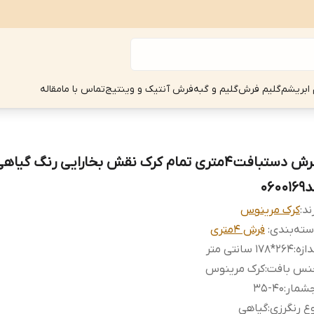
 ابریشم
گلیم فرش
گلیم و گبه
فرش آنتیک و وینتیج
تماس با ما
مقاله
06001
ند:
کرک مرینوس
ته‌بندی
:
فرش 4متری
دازه
:
264*178 سانتی متر
نس بافت
:
کرک مرینوس
جشمار
:
35-40
ع رنگرزی
:
گیاهی