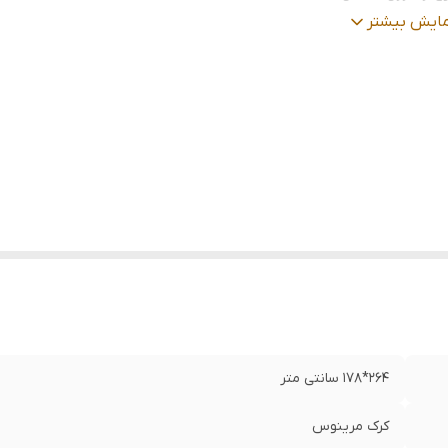
گ زمینه
:
قرمز
مایش بیشتر
عیت کالا
:
نو
264*178 سانتی متر
کرک مرینوس