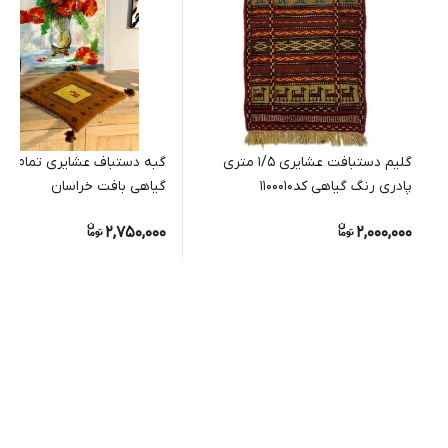
گلیم دستبافت عشایری 1/5 متری
گبه دستباف عشایری تمام پ
پادری رنگ گیاهی کد1100010
گیاهی بافت خراسان
2,750,000
2,000,000